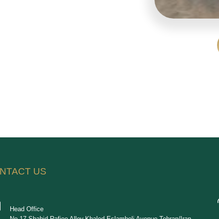
NTACT US
Head Office
No.17,Shahid Rafiee Alley,Khaled Eslamboli Avenue,Tehran/Iran