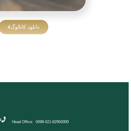
دانلود کاتالوگ
Head Office: 0098-021-82950000